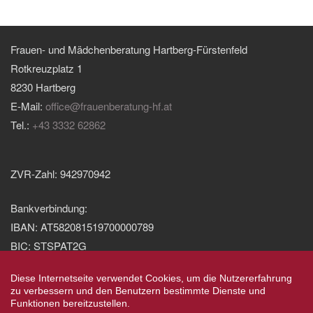
Frauen- und Mädchenberatung Hartberg-Fürstenfeld
Rotkreuzplatz 1
8230 Hartberg
E-Mail:
office@frauenberatung-hf.at
Tel.:
+43 3332 62862
ZVR-Zahl: 942970942
Bankverbindung:
IBAN: AT582081519700000789
BIC: STSPAT2G
Diese Internetseite verwendet Cookies, um die Nutzererfahrung
zu verbessern und den Benutzern bestimmte Dienste und
Datenschutz
Funktionen bereitzustellen.